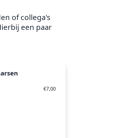
n of collega's 
ierbij een paar 
aarsen
€7,00