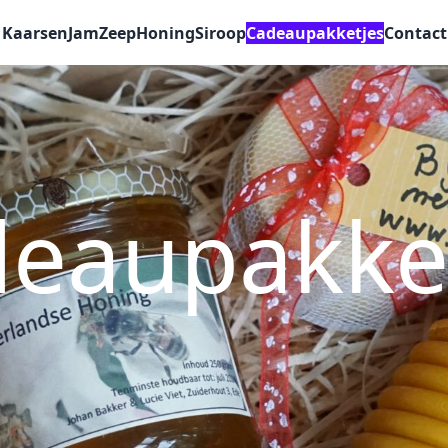
Kaarsen
Jam
Zeep
Honing
Siroop
Cadeaupakketjes
Contact
eaupakke