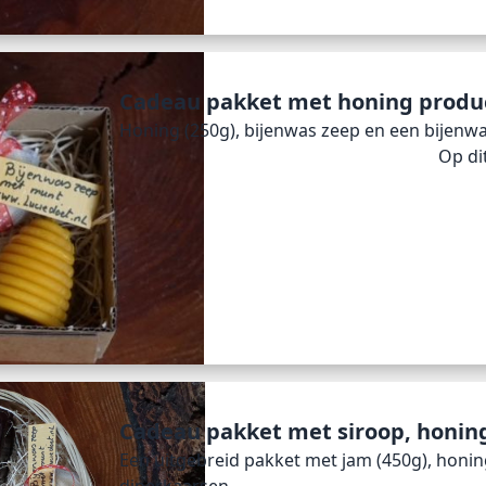
Cadeau pakket met honing produ
Honing (250g), bijenwas zeep en een bijenw
Op di
Cadeau pakket met siroop, honin
Een uitgebreid pakket met jam (450g), honing