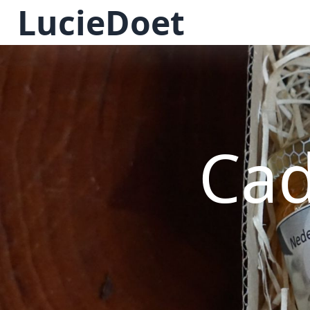
LucieDoet
Cad