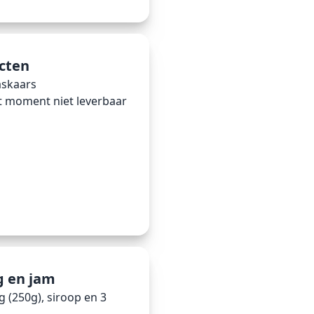
cten
askaars
t moment niet leverbaar
g en jam
 (250g), siroop en 3 